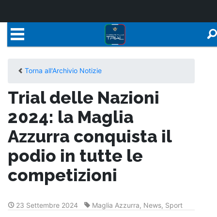
Torna all'Archivio Notizie
Trial delle Nazioni
2024: la Maglia
Azzurra conquista il
podio in tutte le
competizioni
23 Settembre 2024
Maglia Azzurra
,
News
,
Sport