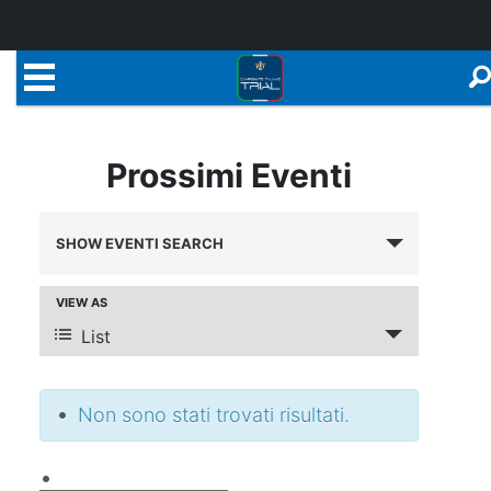
Prossimi Eventi
Eventi
SHOW EVENTI SEARCH
Ricerca
e
VIEW AS
Evento
List
Viste
viste
Navigazione
Navigazione
Non sono stati trovati risultati.