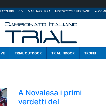
I AZZURRI
CIV
MAGLIAZZURRA
MOTORCYCLE HERITAGE
COMI
IVE
TRIAL OUTDOOR
TRIAL INDOOR
TROFEI
A Novalesa i primi
verdetti del