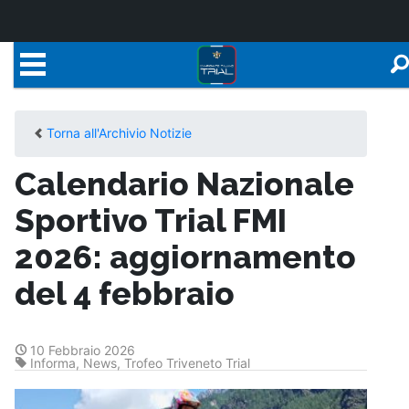
Torna all'Archivio Notizie
Calendario Nazionale
Sportivo Trial FMI
2026: aggiornamento
del 4 febbraio
10 Febbraio 2026
Informa
,
News
,
Trofeo Triveneto Trial